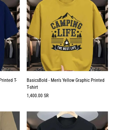
Printed T-
BasicsBold - Men's Yellow Graphic Printed
T-shirt
السعر
1,400.00 SR
العادي