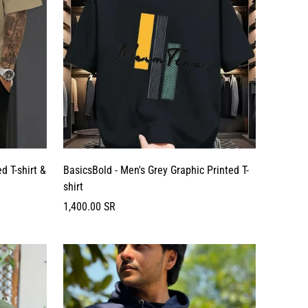
d T-shirt &
BasicsBold - Men's Grey Graphic Printed T-
shirt
السعر
1,400.00 SR
العادي