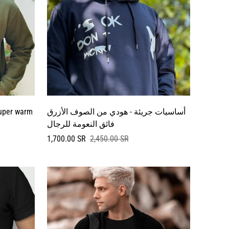
أساسيات جريئة - هودي من الصوف الأزرق
super warm
فائق النعومة للرجال
سعر
السعر
1,700.00 SR
2,450.00 SR
البيع
العادي