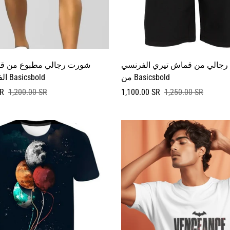
جالي من قماش تيري الفرنسي
شورت رجالي مطبوع من ق
من Basicsbold
الفرنسي من Basicsbold
سعر
السعر
SR
1,200.00 SR
1,100.00 SR
1,250.00 SR
البيع
العادي