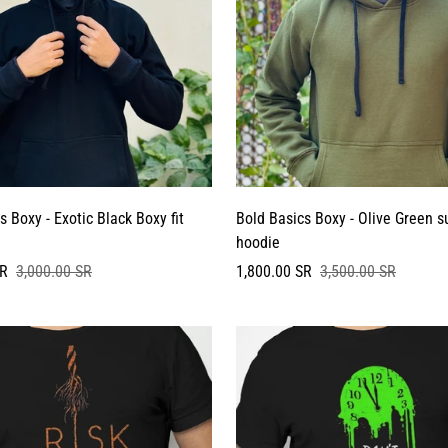
s Boxy - Exotic Black Boxy fit
Bold Basics Boxy - Olive Green 
hoodie
سعر
السعر
SR
3,000.00 SR
1,800.00 SR
3,500.00 SR
البيع
العادي