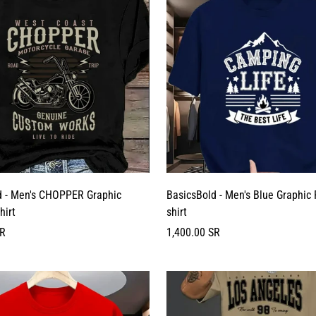
d - Men's CHOPPER Graphic
BasicsBold - Men's Blue Graphic 
hirt
shirt
السعر
SR
1,400.00 SR
العادي