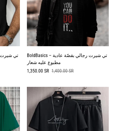
BoldBasics – تي شيرت رجالي بقصّة عادية
مطبوع عليه شعار
سعر
السعر
1,350.00 SR
1,400.00 SR
البيع
العادي