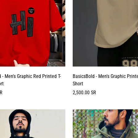
 - Men's Graphic Red Printed T-
BasicsBold - Men's Graphic Printe
rt
Short
السعر
SR
2,500.00 SR
العادي