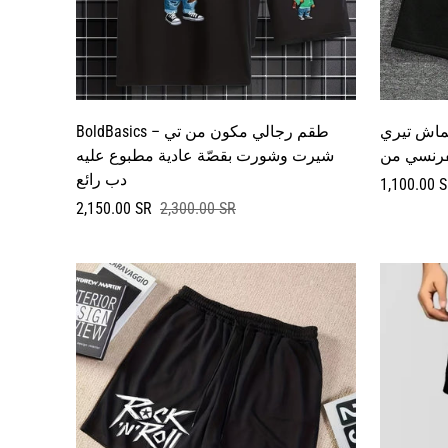
ماش تيري
BoldBasics – طقم رجالي مكون من تي
شيرت وشورت بقصّة عادية مطبوع عليه
دب رائع
سعر
السعر
1,100.00 
البيع
العادي
سعر
السعر
2,150.00 SR
2,300.00 SR
البيع
العادي