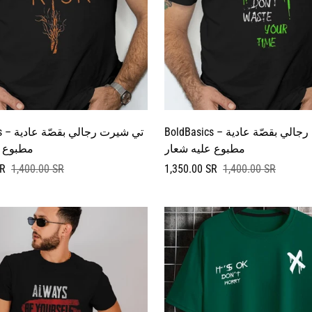
BoldBasics – تي شيرت رجالي بقصّة عادية
oldBasics
مطبوع عليه شعار
مطبوع ع
سعر
السعر
SR
1,400.00 SR
1,350.00 SR
1,400.00 SR
البيع
العادي