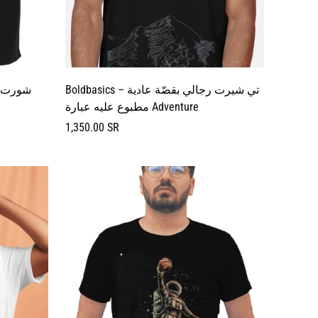
Boldbasics – تي شيرت رجالي بقصّة عادية
شورت ر
مطبوع عليه عبارة Adventure
السعر
1,350.00 SR
العادي