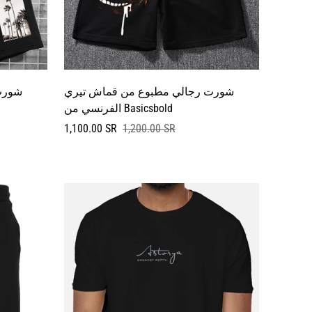
شورت رجالي مطبوع من قماش تيري
شورت
الفرنسي من Basicsbold
سعر
السعر
1,100.00 SR
1,200.00 SR
البيع
العادي