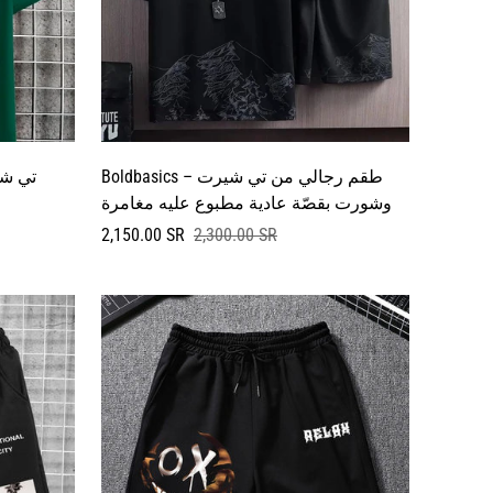
Boldbasics – طقم رجالي من تي شيرت
وشورت بقصّة عادية مطبوع عليه مغامرة
سعر
السعر
2,150.00 SR
2,300.00 SR
البيع
العادي